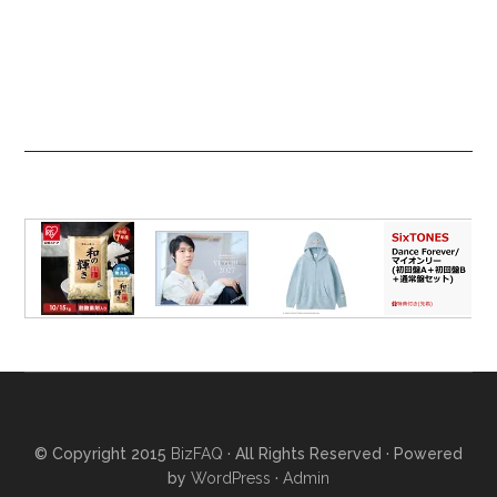
© Copyright 2015
BizFAQ
· All Rights Reserved · Powered
by
WordPress
·
Admin