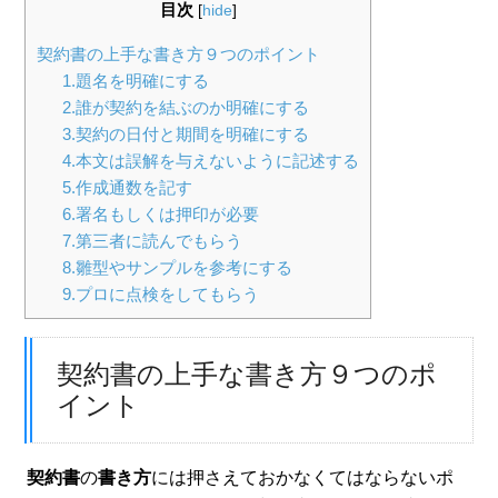
目次
[
hide
]
契約書の上手な書き方９つのポイント
1.題名を明確にする
2.誰が契約を結ぶのか明確にする
3.契約の日付と期間を明確にする
4.本文は誤解を与えないように記述する
5.作成通数を記す
6.署名もしくは押印が必要
7.第三者に読んでもらう
8.雛型やサンプルを参考にする
9.プロに点検をしてもらう
契約書の上手な書き方９つのポ
イント
契約書
の
書き方
には押さえておかなくてはならないポ