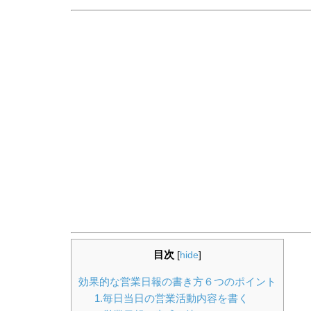
目次
[
hide
]
効果的な営業日報の書き方６つのポイント
1.毎日当日の営業活動内容を書く