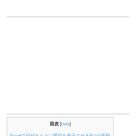
目次
[
hide
]
Excelで日付をもとに曜日を表示させる8つの手順