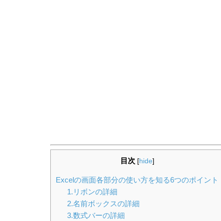
目次
[
hide
]
Excelの画面各部分の使い方を知る6つのポイント
1.リボンの詳細
2.名前ボックスの詳細
3.数式バーの詳細