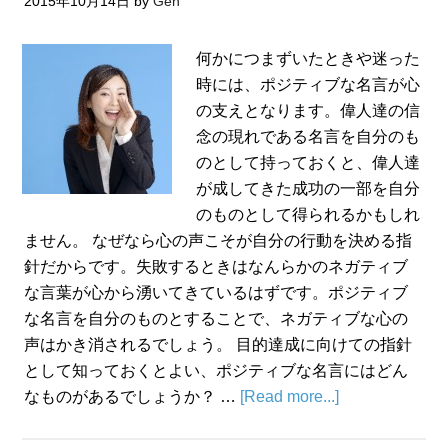
2015年10月14日
by
Gen
何かにつまずいたときや迷った
時には、ポジティブな名言が心
の支えとなります。偉人達の信
念の現れである名言を自分のも
のとして持っておくと、偉人達
が成してきた成功の一部を自分
のものとして得られるかもしれ
ません。 なぜなら心の声こそが自分の行動を決める指
針だからです。失敗するときはなんらかのネガティブ
な言葉が心から湧いてきているはずです。ポジティブ
な名言を自分のものとすることで、ネガティブな心の
声はかき消されるでしょう。 目的達成に向けての指針
として知っておくとよい、ポジティブな名言にはどん
なものがあるでしょうか？ …
[Read more...]