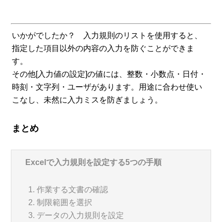
いかがでしたか？ 入力規則のリストを使用すると、
指定した項目以外の内容の入力を防ぐことができま
す。
その他[入力値の設定]の値には、整数・小数点・日付・
時刻・文字列・ユーザがあります。用途に合わせ使い
こなし、未然に入力ミスを防ぎましょう。
まとめ
Excelで入力規則を設定する5つの手順
作業する文書の確認
制限範囲を選択
データの入力規則を設定