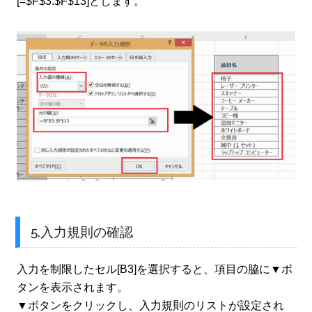
[=$F$3:$F$13]とします。
5.入力規則の確認
入力を制限したセル[B3]を選択すると、項目の脇に▼ボ
タンを表示されます。
▼ボタンをクリックし、入力規則のリストが設定され