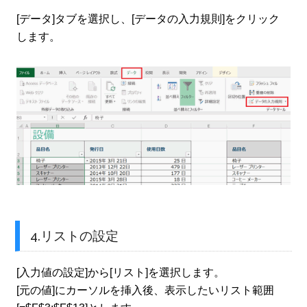
[データ]タブを選択し、[データの入力規則]をクリック
します。
4.リストの設定
[入力値の設定]から[リスト]を選択します。
[元の値]にカーソルを挿入後、表示したいリスト範囲