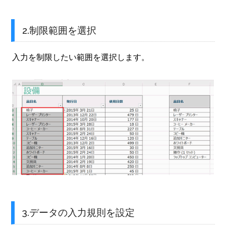
2.制限範囲を選択
入力を制限したい範囲を選択します。
3.データの入力規則を設定