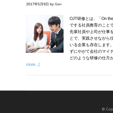
2017年5月9日
by
Gen
OJT研修とは、「On th
でする社員教育のことで
先輩社員や上司が仕事
とで、実践させながら仕
いる企業も存在します
ずにやがて会社のマイ
どのような研修の仕方が
more...]
© Cop