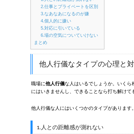
2.仕事とプライベートを区別
3.なあなあになるのが嫌
4.個人的に嫌い
5.対応に引いている
6.場の空気についていけない
まとめ
他人行儀なタイプの心理と対
職場に
他人行儀
な人はいるでしょうか。いくら
にはいきませんし、できることなら打ち解けて
他人行儀な人にはいくつかのタイプがあります
1.人との距離感が測れない