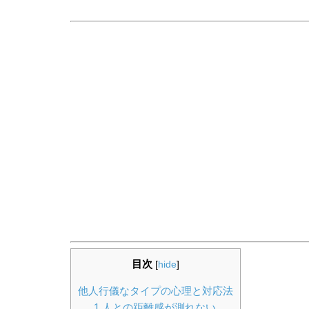
目次
[
hide
]
他人行儀なタイプの心理と対応法
1.人との距離感が測れない